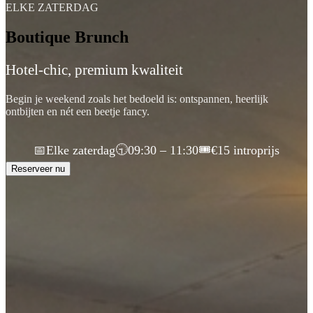
ELKE ZATERDAG
Boutique Brunch
Hotel-chic, premium kwaliteit
Begin je weekend zoals het bedoeld is: ontspannen, heerlijk
ontbijten en nét een beetje fancy.
🕤
🎟️
📅
Elke zaterdag
09:30 – 11:30
€15 introprijs
Reserveer nu