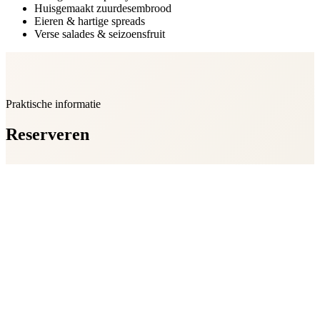
Huisgemaakt zuurdesembrood
Eieren & hartige spreads
Verse salades & seizoensfruit
Praktische informatie
Reserveren
Wanneer:
Elke zaterdag
Tijd:
09:30 – 11:30
Introprijs:
€15 per persoon (excl. drankjes)
Tafeltijd:
1 uur
Reserveren verplicht — beperkt aantal plekken
beschikbaar.
Reserveer jouw plek