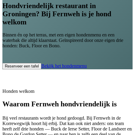
Hondvriendelijk restaurant in
Groningen? Bij Fernweh is je hond
welkom
Binnen én op het terras, met een eigen hondenmenu en een
waterbak die altijd klaarstaat. Geïnspireerd door onze eigen drie
honden: Buck, Floor en Bono.
Bekijk het hondenmenu
Reserveer een tafel
Honden welkom
Waarom Fernweh hondvriendelijk is
Bij veel restaurants wordt je hond gedoogd. Bij Fernweh in de
Korrewegwijk hoort hij erbij. Dat kan ook niet anders: ons team
heeft zelf drie honden — Buck de Ierse Setter, Floor de Landseer en
Bono de Gordon Setter — en naar hen is zelfs een deel van de