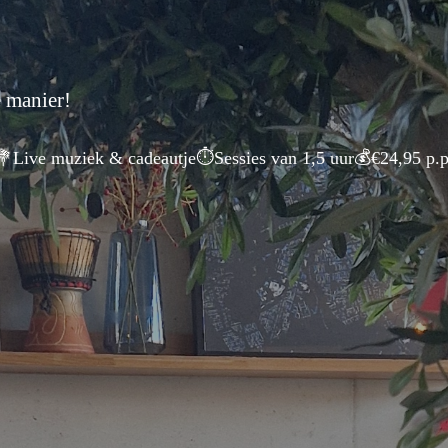
 manier!
⏱️
💰
💐
Live muziek & cadeautje
Sessies van 1,5 uur
€24,95 p.p