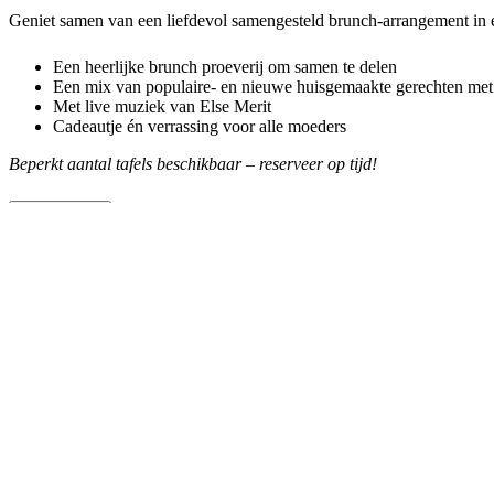
Geniet samen van een liefdevol samengesteld brunch-arrangement in ee
Een heerlijke brunch proeverij om samen te delen
Een mix van populaire- en nieuwe huisgemaakte gerechten met
Met live muziek van Else Merit
Cadeautje én verrassing voor alle moeders
Beperkt aantal tafels beschikbaar – reserveer op tijd!
Reserveer nu
LIVE MUZIEK
Else Merit
Else brengt een stijlvol, muzikaal programma vol soul, jazz, pop en ea
perfect passend bij een ontspannen moederdagbrunch bij Fernweh Gr
Waar goede koffie en lekker eten samenkomen
Ontdek