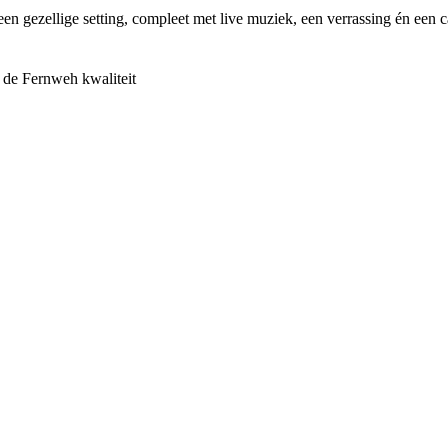
n gezellige setting, compleet met live muziek, een verrassing én een 
 de Fernweh kwaliteit
sy listening liedjes die gaan over moeders. Met haar ervaring, muzikalite
oningen.