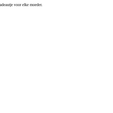
cadeautje voor elke moeder.
it en hart voor het vak creëert zij een warme, sfeervolle beleving –